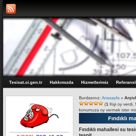
Tesisat.ci.gen.tr
Hakkımızda
Hizmetlerimiz
Referansl
Burdasınız:
Anasayfa
»
Arşiv
(
1
Kişi oy verdi
konumuza oy vermek ister mi
Fındıklı ma
Fındıklı mahallesi su tesi
tespit