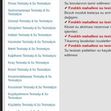
Su borularının tamir edilmesi
Florya Tesisatçı & Su Tesisatçısı
✔
Fındıklı mahallesi su tesi
Gaziosmanpaşa Tesisatçı & Su
Bozuk musluk batarya su arma
Tesisatçısı
değişimi.
Güneşli Tesisatçı & Su Tesisatçısı
✔
Fındıklı mahallesi su tesi
Klozet su akıtması rezervuar r
Güngören Tesisatçı & Su Tesisatçısı
işlemleri.
Halkalı Tesisatçı & Su Tesisatçısı
✔
Fındıklı mahallesi su tesi
Tıkanmış lavaboları tuvaletle
Haznedar Tesisatçı & Su Tesisatçısı
✔
Fındıklı mahallesi su tesi
İkitelli Tesisatçı & Su Tesisatçısı
Su tesisatı patlakları su kaça
edilmesi.
Kağıthane Tesisatçı & Su Tesisatçısı
Kıraç Tesisatçı & Su Tesisatçısı
Kirazlı Tesisatçı & Su Tesisatçısı
Kocamustafapaşa Tesisatçı & Su
Tesisatçısı
Kocasinan Tesisatçı & Su Tesisatçısı
Küçükçekmece Tesisatçı & Su
Tesisatçısı
Küçükköy Tesisatçı & Su Tesisatçısı