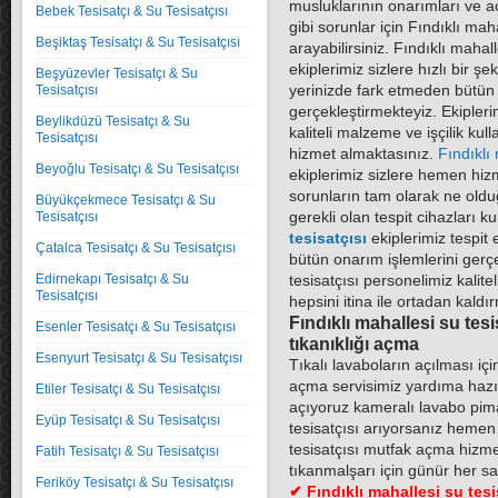
musluklarının onarımları ve a
Bebek Tesisatçı & Su Tesisatçısı
gibi sorunlar için
Fındıklı maha
Beşiktaş Tesisatçı & Su Tesisatçısı
arayabilirsiniz.
Fındıklı mahall
ekiplerimiz sizlere hızlı bir ş
Beşyüzevler Tesisatçı & Su
Tesisatçısı
yerinizde fark etmeden bütün 
gerçekleştirmekteyiz. Ekipler
Beylikdüzü Tesisatçı & Su
kaliteli malzeme ve işçilik ku
Tesisatçısı
hizmet almaktasınız.
Fındıklı 
Beyoğlu Tesisatçı & Su Tesisatçısı
ekiplerimiz sizlere hemen hiz
sorunların tam olarak ne old
Büyükçekmece Tesisatçı & Su
Tesisatçısı
gerekli olan tespit cihazları k
tesisatçısı
ekiplerimiz tespit 
Çatalca Tesisatçı & Su Tesisatçısı
bütün onarım işlemlerini gerç
Edirnekapı Tesisatçı & Su
tesisatçısı
personelimiz kalitel
Tesisatçısı
hepsini itina ile ortadan kaldı
Fındıklı mahallesi su tesi
Esenler Tesisatçı & Su Tesisatçısı
tıkanıklığı açma
Esenyurt Tesisatçı & Su Tesisatçısı
Tıkalı lavaboların açılması iç
açma servisimiz yardıma hazı
Etiler Tesisatçı & Su Tesisatçısı
açıyoruz kameralı lavabo pim
Eyüp Tesisatçı & Su Tesisatçısı
tesisatçısı
arıyorsanız hemen b
tesisatçısı
mutfak açma hizmeti
Fatih Tesisatçı & Su Tesisatçısı
tıkanmalşarı için günür her sa
Feriköy Tesisatçı & Su Tesisatçısı
✔
Fındıklı mahallesi su tesi