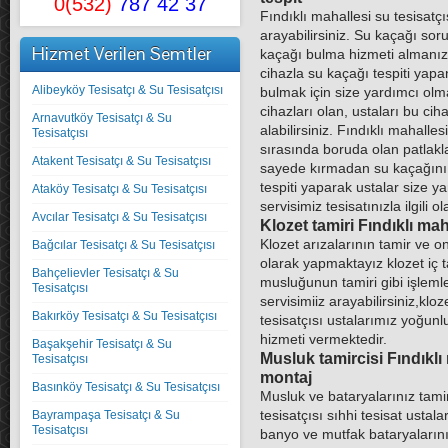
0(532)
787 42 37
Fındıklı mahallesi su tesisatçı
arayabilirsiniz. Su kaçağı s
Hizmet Verilen Semtler
kaçağı bulma hizmeti almanız
cihazla su kaçağı tespiti yapa
Alibeyköy Tesisatçı & Su Tesisatçısı
bulmak için size yardımcı olm
cihazları olan, ustaları bu ci
Arnavutköy Tesisatçı & Su
alabilirsiniz.
Fındıklı mahallesi
Tesisatçısı
sırasında boruda olan patlakla
Atakent Tesisatçı & Su Tesisatçısı
sayede kırmadan su kaçağını
tespiti yaparak ustalar size ya
Ataköy Tesisatçı & Su Tesisatçısı
servisimiz tesisatınızla ilgili 
Avcılar Tesisatçı & Su Tesisatçısı
Klozet tamiri
Fındıklı mah
Klozet arızalarının tamir ve o
Bağcılar Tesisatçı & Su Tesisatçısı
olarak yapmaktayız klozet iç t
Bahçelievler Tesisatçı & Su
musluğunun tamiri gibi işlemle
Tesisatçısı
servisimiiz arayabilirsiniz,kloz
Bakırköy Tesisatçı & Su Tesisatçısı
tesisatçısı
ustalarımız yoğunlu
hizmeti vermektedir.
Başakşehir Tesisatçı & Su
Musluk tamircisi
Fındıklı
Tesisatçısı
montaj
Basınköy Tesisatçı & Su Tesisatçısı
Musluk ve bataryalarınız tam
Bayrampaşa Tesisatçı & Su
tesisatçısı
sıhhi tesisat ustal
Tesisatçısı
banyo ve mutfak bataryalarını