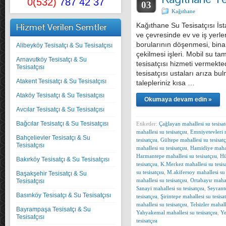
0(532)
787 42 37
03
Kağıthane
Hizmet Verilen Semtler
Kağıthane Su Tesisatçısı İs
ve çevresinde ev ve iş yerler
borularının döşenmesi, bina 
Alibeyköy Tesisatçı & Su Tesisatçısı
çekilmesi işleri. Mobil su ta
Arnavutköy Tesisatçı & Su
tesisatçısı hizmeti vermekt
Tesisatçısı
tesisatçısı ustaları arıza bu
Atakent Tesisatçı & Su Tesisatçısı
talepleriniz kısa …
Ataköy Tesisatçı & Su Tesisatçısı
Okumaya devam edin »
Avcılar Tesisatçı & Su Tesisatçısı
Bağcılar Tesisatçı & Su Tesisatçısı
Etiketler:
Çağlayan mahallesi su tesisat
mahallesi su tesisatçısı
,
Emniyetevleri 
Bahçelievler Tesisatçı & Su
tesisatçısı
,
Gültepe mahallesi su tesisatç
Tesisatçısı
mahallesi su tesisatçısı
,
Hamidiye mahall
Harmantepe mahallesi su tesisatçısı
,
Hü
Bakırköy Tesisatçı & Su Tesisatçısı
tesisatçısı
,
K.Merkez mahallesi su tesisa
su tesisatçısı
,
M.akifersoy mahallesi su t
Başakşehir Tesisatçı & Su
mahallesi su tesisatçısı
,
Ortabayır mahall
Tesisatçısı
Sanayi mahallesi su tesisatçısı
,
Seyrant
Basınköy Tesisatçı & Su Tesisatçısı
tesisatçısı
,
Şirintepe mahallesi su tesisat
mahallesi su tesisatçısı
,
Telsizler mahalle
Bayrampaşa Tesisatçı & Su
Yahyakemal mahallesi su tesisatçısı
,
Ye
Tesisatçısı
tesisatçısı