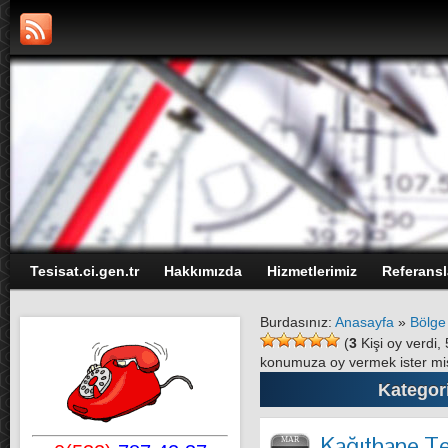
Tesisat.ci.gen.tr
Hakkımızda
Hizmetlerimiz
Referansl
Burdasınız:
Anasayfa
»
Bölge
(
3
Kişi oy verdi
konumuza oy vermek ister mi
Kategori
Kağıthane Te
MAR